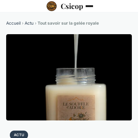
Csicop
Accueil
›
Actu
›
Tout savoir sur la gelée royale
ACTU