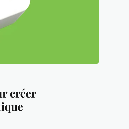
r créer
mique