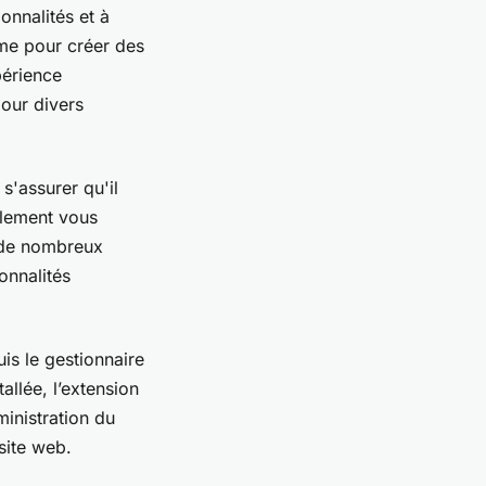
onnalités et à
rme pour créer des
périence
our divers
s'assurer qu'il
alement vous
e de nombreux
onnalités
is le gestionnaire
allée, l’extension
inistration du
site web.