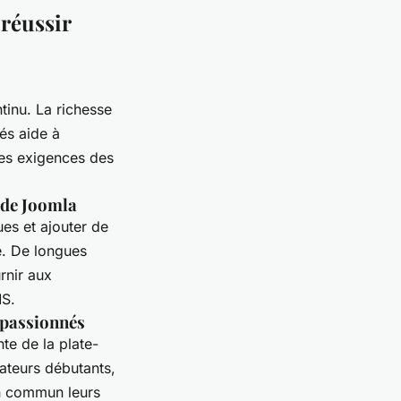
réussir
inu. La richesse
és aide à
les exigences des
s de Joomla
es et ajouter de
ce. De longues
rnir aux
MS.
e passionnés
te de la plate-
ateurs débutants,
n commun leurs