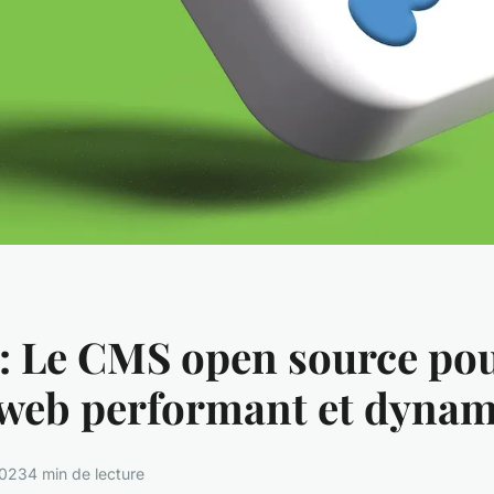
: Le CMS open source pou
 web performant et dyna
2023
4 min de lecture