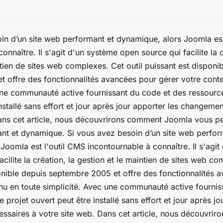
in d’un site web performant et dynamique, alors Joomla est
onnaître. Il s'agit d'un système open source qui facilite la c
ntien de sites web complexes. Cet outil puissant est disponi
 offre des fonctionnalités avancées pour gérer votre cont
une communauté active fournissant du code et des ressource
nstallé sans effort et jour après jour apporter les changeme
Dans cet article, nous découvrirons comment Joomla vous p
nt et dynamique. Si vous avez besoin d’un site web perfor
Joomla est l'outil CMS incontournable à connaître. Il s'agit
cilite la création, la gestion et le maintien de sites web co
onible depuis septembre 2005 et offre des fonctionnalités 
nu en toute simplicité. Avec une communauté active fournis
 projet ouvert peut être installé sans effort et jour après jo
ssaires à votre site web. Dans cet article, nous découvri