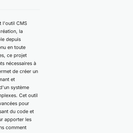
 l'outil CMS
réation, la
ble depuis
enu en toute
s, ce projet
nts nécessaires à
ermet de créer un
mant et
 d'un système
mplexes. Cet outil
avancées pour
sant du code et
ur apporter les
rons comment