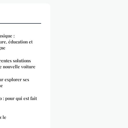
usique :
ure, éducation et
gne
rentes solutions
re nouvelle voiture
ur explorer ses
ue
: pour qui est fait
z le