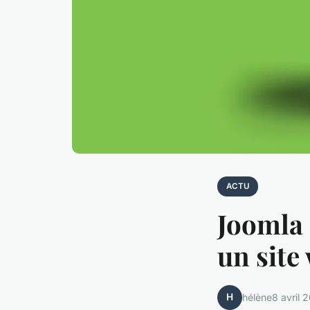
ACTU
Joomla 
un site
H
hélène
8 avril 