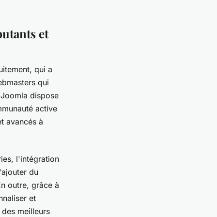
utants et
itement, qui a
ebmasters qui
t Joomla dispose
ommunauté active
et avancés à
es, l'intégration
'ajouter du
En outre, grâce à
naliser et
 des meilleurs