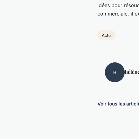
idées pour résoud
commerciale, il ex
Actu
hélèn
H
Voir tous les artic