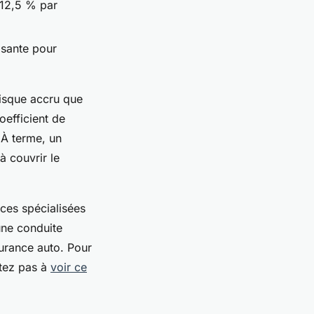
 12,5 % par
isante pour
 risque accru que
efficient de
 À terme, un
à couvrir le
nces spécialisées
une conduite
surance auto. Pour
itez pas à
voir ce