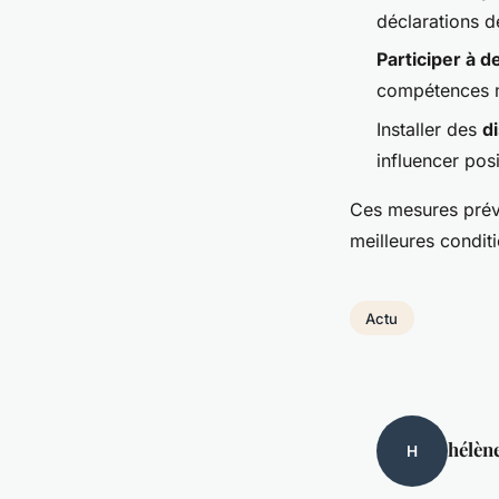
déclarations de
Participer à d
compétences ma
Installer des
d
influencer posi
Ces mesures préve
meilleures condit
Actu
hélèn
H