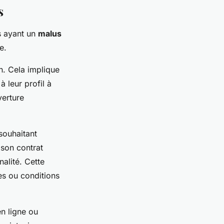
s
s ayant un
malus
e.
. Cela implique
 leur profil à
verture
souhaitant
 son contrat
alité. Cette
es ou conditions
n ligne ou