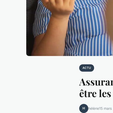
ACTU
Assuran
être le
H
hélène
15 mars