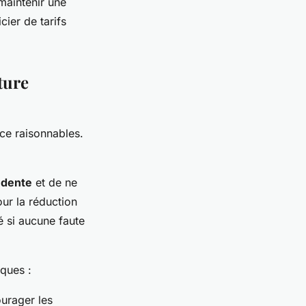
 maintenir une
ier de tarifs
ture
ce raisonnables.
udente
et de ne
ur la réduction
é si aucune faute
iques :
urager les