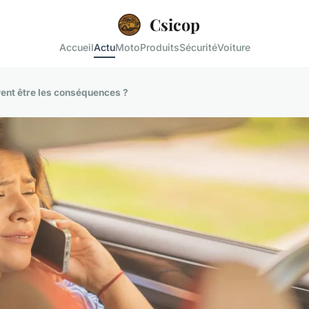
Csicop
Accueil
Actu
Moto
Produits
Sécurité
Voiture
ent être les conséquences ?