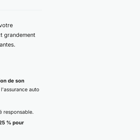
 votre
act grandement
tantes.
tion de son
 l'assurance auto
gé responsable.
25 % pour