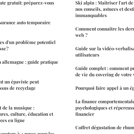
oute gratuit: préparez-vous
Ski alpin : Maîtriser l'art 
nos conseils, astuces et dest
immanquables
assurance auto temporaire
Comment connaître les dern
web ?
nes d'un problème potentiel
sse ?
Guide sur la vidéo-verbalis
utilisateurs
n allemagne : guide pratique
Guide complet : comment pr
de vie du covering de votre 
 un épaviste peut
essus de recyclage
Pourquoi faire appel à un ép
La finance comportementale
 de la musique :
psychologiques et répercus
res, culture, éducation et
financier
ces en ligne
Coffret dégustation de rhum:
scooters à 4 roues pour les