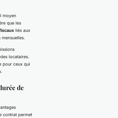
el moyen
ère que les
fiscaux
liés aux
s mensuelles.
missions
 des locataires.
e pour ceux qui
n.
 durée de
vantages
e contrat permet