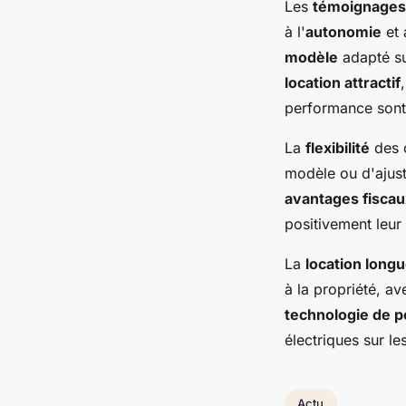
Les
témoignages 
à l'
autonomie
et 
modèle
adapté su
location attractif
performance sont 
La
flexibilité
des c
modèle ou d'ajust
avantages fiscau
positivement leur 
La
location long
à la propriété, a
technologie de p
électriques sur l
Actu