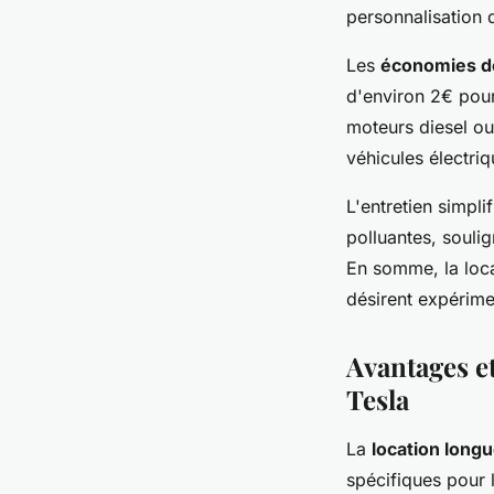
personnalisation 
Les
économies d
d'environ 2€ pour
moteurs diesel ou
véhicules électri
L'entretien simpli
polluantes, soulig
En somme, la loca
désirent expérimen
Avantages e
Tesla
La
location long
spécifiques pour l