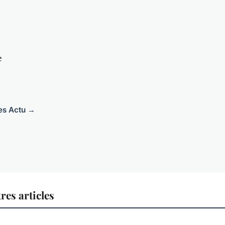
e
les Actu →
res articles