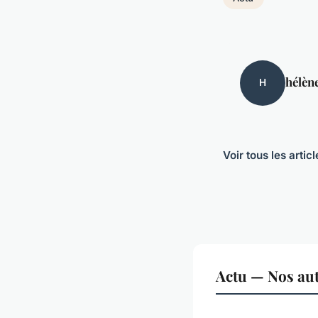
hélèn
H
Voir tous les artic
Actu — Nos aut