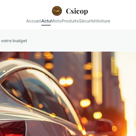
Csicop
Accueil
Actu
Moto
Produits
Sécurité
Voiture
n votre budget