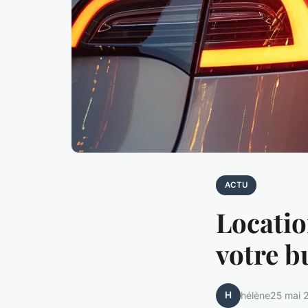
ACTU
Locatio
votre b
H
hélène
25 mai 