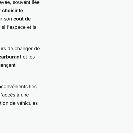
evée, souvent liée
r
choisir le
ur son
coût de
si l'espace et la
eurs de changer de
carburant
et les
uençant
nconvénients liés
l'accès à une
ation de véhicules